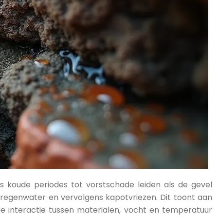
ns koude periodes tot vorstschade leiden als de gevel
 regenwater en vervolgens kapotvriezen. Dit toont aan
de interactie tussen materialen, vocht en temperatuur