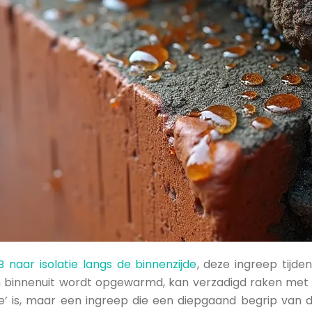
naar isolatie langs de binnenzijde
, deze ingreep tijde
an binnenuit wordt opgewarmd, kan verzadigd raken met
e’ is, maar een ingreep die een diepgaand begrip van 