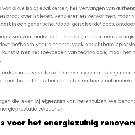
van dikke isolatiepakketten, het vervangen van authent
en praat over isoleren, ventileren en verwarmen, maar v
dert in een generische, ‘dood-geïsoleerde’ doos, ontdaan
s toepassen van moderne technieken, maar in een chirurgi
tieve hefboom voor elegante, vaak onzichtbare oplossing
re kunst is niet het toevoegen van technologie, maar het 
.
e duiken in de specifieke dilemma’s waar u als eigenaar
oent met beperkte opbouwhoogtes en hoe u authentieke 
gen die leven bij eigenaars van herenhuizen. We behand
energieprestatie verzoenen.
ds voor het energiezuinig renove