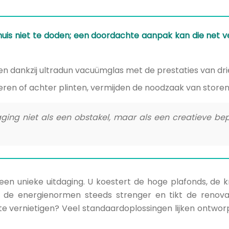
nhuis niet te doden; een doordachte aanpak kan die net
dankzij ultradun vacuümglas met de prestaties van dri
oeren of achter plinten, vermijden de noodzaak van store
ing niet als een obstakel, maar als een creatieve bep
 een unieke uitdaging. U koestert de hoge plafonds, de k
n de energienormen steeds strenger en tikt de renovati
te vernietigen? Veel standaardoplossingen lijken ontwo