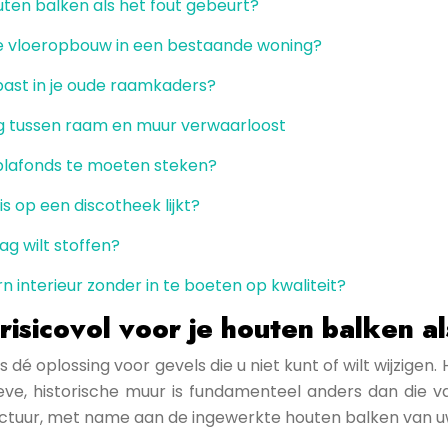
outen balken als het fout gebeurt?
 vloeropbouw in een bestaande woning?
 past in je oude raamkaders?
ing tussen raam en muur verwaarloost
 plafonds te moeten steken?
is op een discotheek lijkt?
ag wilt stoffen?
 interieur zonder in te boeten op kwaliteit?
risicovol voor je houten balken a
 dé oplossing voor gevels die u niet kunt of wilt wijzigen
ieve, historische muur is fundamenteel anders dan die
uctuur, met name aan de ingewerkte houten balken van u