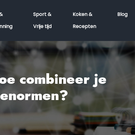
 &
Sport &
Koken &
Blog
nning
Vrije tijd
Recepten
hoe combineer je
gienormen?