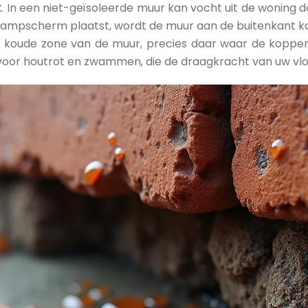
t
. In een niet-geïsoleerde muur kan vocht uit de woning
dampscherm plaatst, wordt de muur aan de buitenkant koud
koude zone van de muur, precies daar waar de koppen 
oor houtrot en zwammen, die de draagkracht van uw vlo