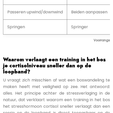
Passeren upwind/downwind
Beiden aanpassen
Springen
Springer
Voorrangsreg
Waarom verlaagt een training in het bos
je cortisolniveau sneller dan op de
loopband?
U vraagt zich misschien af wat een boswandeling te
maken heeft met veiligheid op zee. Het antwoord:
alles. Het principe achter de stressverlaging in de
natuur, dat verklaart waarom een training in het bos
het stresshormoon cortisol sneller verlaagt dan een
sessie op de loopband, is direct toepasbaar op de