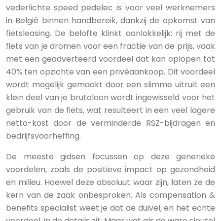
vederlichte speed pedelec is voor veel werknemers
in België binnen handbereik, dankzij de opkomst van
fietsleasing. De belofte klinkt aanlokkelijk: rij met de
fiets van je dromen voor een fractie van de prijs, vaak
met een geadverteerd voordeel dat kan oplopen tot
40% ten opzichte van een privéaankoop. Dit voordeel
wordt mogelijk gemaakt door een slimme uitruil: een
klein deel van je brutoloon wordt ingewisseld voor het
gebruik van de fiets, wat resulteert in een veel lagere
netto-kost door de verminderde RSZ-bijdragen en
bedrijfsvoorheffing.
De meeste gidsen focussen op deze generieke
voordelen, zoals de positieve impact op gezondheid
en milieu. Hoewel deze absoluut waar zijn, laten ze de
kern van de zaak onbesproken. Als compensation &
benefits specialist weet je dat de duivel, en het echte
voordeel, in de details zit. Maar wat als de ware sleutel