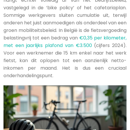
hangt echter volledig af van het bedrijfsbeleid,
vastgelegd in de ‘bike policy’ of het cafetariaplan.
Sommige werkgevers sluiten cumulatie uit, terwijl
anderen het juist aanmoedigen als onderdeel van een
groen mobiliteitsbeleid. In België is de fietsvergoeding
belastingvrij tot een bedrag van
€0,35 per kilometer,
met een jaarlijks plafond van €3.500
(cijfers 2024).
Voor een werknemer die 15 km enkel naar het werk
fietst, kan dit oplopen tot een aanzienlijk netto-
inkomen per maand. Het is dus een cruciaal
onderhandelingspunt.