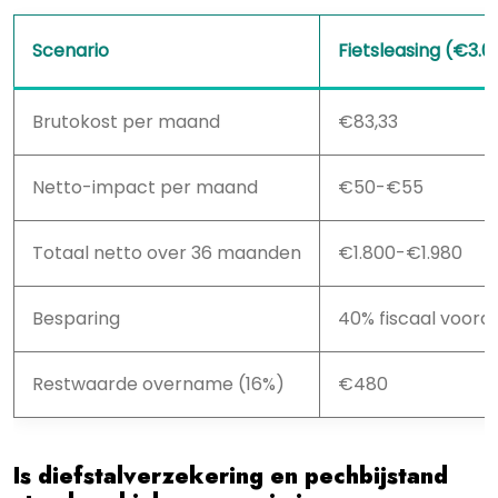
Scenario
Fietsleasing (€3.0
Brutokost per maand
€83,33
Netto-impact per maand
€50-€55
Totaal netto over 36 maanden
€1.800-€1.980
Besparing
40% fiscaal voord
Restwaarde overname (16%)
€480
Is diefstalverzekering en pechbijstand